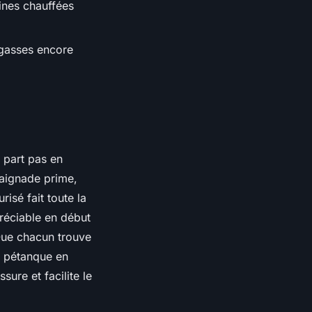
ines chauffées
ugasses encore
 part pas en
baignade prime,
isé fait toute la
préciable en début
 Que chacun trouve
de pétanque en
ure et facilite le