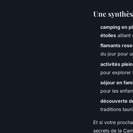
Une synthès
camping en ple
étoiles
alliant
flamants rose
du jour pour u
activités plein
pour explorer
séjour en fami
pour les enfant
découverte d
traditions tau
Et si votre proch
secrets de la Cama