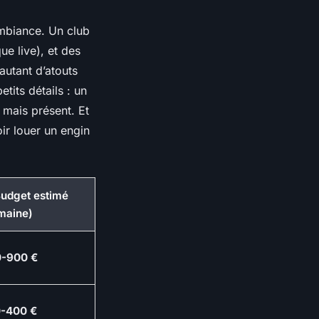
ambiance. Un club
e live), et des
autant d’atouts
tits détails : un
 mais présent. Et
oir louer un engin
Budget estimé
maine)
-900 €
-400 €