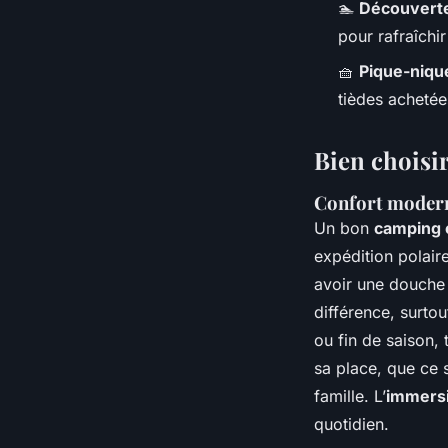
🏊
Découverte
pour rafraîchir
🧺
Pique-nique
tièdes acheté
Bien choisir
Confort modern
Un bon
camping
expédition polair
avoir une douche 
différence, surto
ou fin de saison,
sa place, que ce 
famille. L’
immersi
quotidien.