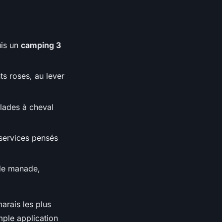
uis un
camping 3
s roses, au lever
alades à cheval
 services pensés
 de manade,
arais les plus
mple application