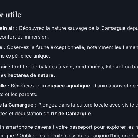
e utile
in air
: Découvrez la nature sauvage de la Camargue dep
 confort et immersion.
s
: Observez la faune exceptionnelle, notamment les flamant
ne expérience unique.
 air
: Profitez de balades à vélo, randonnées, kitesurf ou b
 les
hectares de nature
.
lle
: Bénéficiez d’un
espace aquatique
, d’animations et de
s et les parents.
e la Camargue
: Plongez dans la culture locale avec visite
rines et dégustation de
riz de Camargue
.
ain smartphone devenait votre passeport pour explorer les m
rgue ? Oubliez les circuits classiques : aujourd’hui, une si