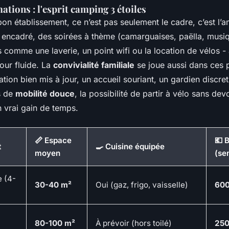
ations : l'esprit camping 3 étoiles
 bon établissement, ce n’est pas seulement le cadre, c’est l’
 encadré, des soirées à thème (camarguaises, paëlla, musiqu
 comme une laverie, un point wifi ou la location de vélos - 
our fluide. La
convivialité familiale
se joue aussi dans ces pe
ion bien mis à jour, un accueil souriant, un gardien discret
s de
mobilité douce
, la possibilité de partir à vélo sans dev
un vrai gain de temps.
📏 Espace
💶 
t
🍳 Cuisine équipée
moyen
(se
 (4-
30-40 m²
Oui (gaz, frigo, vaisselle)
600
80-100 m²
À prévoir (hors toilé)
250