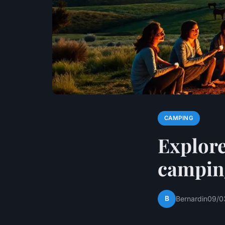
CAMPING
Explore
campin
B
Bernardin
09/0