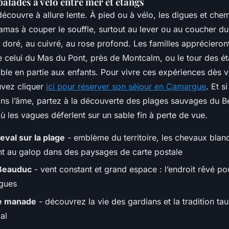
alades à vélo entre mer et étangs
couvre à allure lente. À pied ou à vélo, les digues et chem
amas à couper le souffle, surtout au lever ou au coucher du 
 doré, au cuivré, au rose profond. Les familles apprécieront
elui du Mas du Pont, près de Montcalm, ou le tour des é
ble en partie aux enfants. Pour vivre ces expériences dès 
vez cliquer
ici pour réserver son séjour en Camargue
. Et s
ns l’âme, partez à la découverte des plages sauvages du Be
ù les vagues déferlent sur un sable fin à perte de vue.
eval sur la plage
- emblème du territoire, les chevaux bla
 au galop dans des paysages de carte postale
 Beauduc
- vent constant et grand espace : l’endroit rêvé po
gues
ne manade
- découvrez la vie des gardians et la tradition ta
al