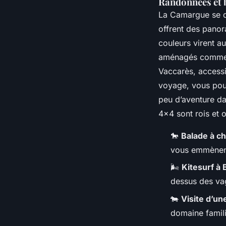
Randonnées et b
La Camargue se dé
offrent des panor
couleurs virent au
aménagés comme c
Vaccarès, accessi
voyage, vous pou
peu d’aventure da
4x4 sont rois et o
🐎
Balade à ch
vous emmènent
🌬️
Kitesurf à
dessus des va
🐄
Visite d’u
domaine famili