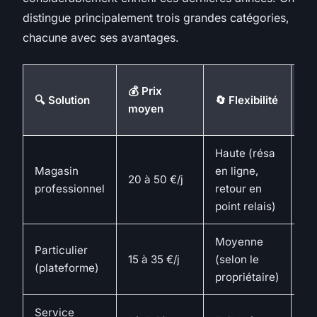
distingue principalement trois grandes catégories,
chacune avec ses avantages.
🛠
💰 Prix
🔍 Solution
🔄 Flexibilité
Éq
moyen
in
Haute (résa
Ca
Magasin
en ligne,
ant
20 à 50 €/j
professionnel
retour en
po
point relais)
ré
Moyenne
Particulier
Va
15 à 35 €/j
(selon le
(plateforme)
vér
propriétaire)
Service
Ca